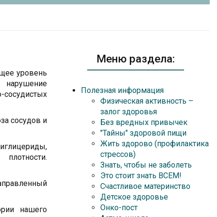
Меню раздела:
ющее уровень
ь нарушение
Полезная информация
-сосудистых
Физическая активность –
залог здоровья
за сосудов и
Без вредных привычек
"Тайны" здоровой пищи
Жить здорово (профилактика
риглицериды,
стрессов)
 плотности.
Знать, чтобы не заболеть
Это стоит знать ВСЕМ!
направленный
Счастливое материнство
Детское здоровье
Онко-пост
ории нашего