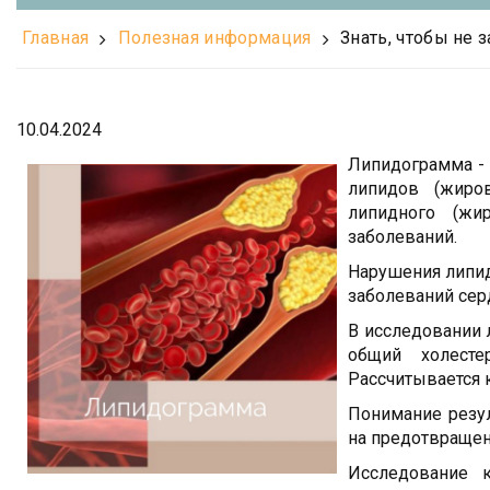
Главная
Полезная информация
Знать, чтобы не 
10.04.2024
Липидограмма - 
липидов (жиро
липидного (жи
заболеваний.
Нарушения липид
заболеваний сер
В исследовании 
общий холесте
Рассчитывается 
Понимание резул
на предотвраще
Исследование к