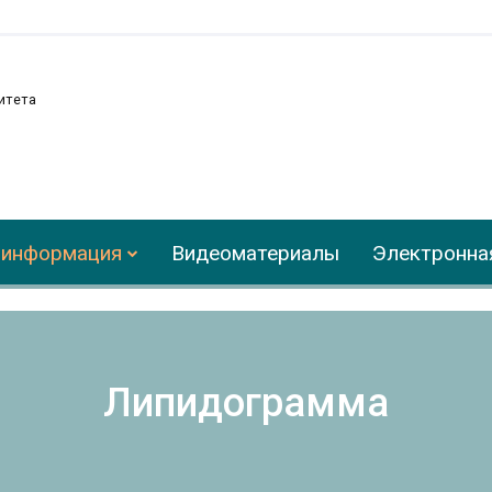
итета
 информация
Видеоматериалы
Электронна
Липидограмма