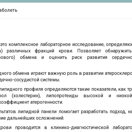
заболеть
это комплексное лабораторное исследование, определя
в) различных фракций крови. Позволяет обнаружит
рового) обмена и оценить риск развития сердечно
ного обмена играют важную роль в развитии атеросклеро
дечно-сосудистой системы.
липидного профиля определяются такие показатели, как т
рол (холестерин), липопротеиды высокой и низкой
коэффициент атерогенности.
ьтатов липидной панели помогает разработать подход, 
ние дальнейших осложнений.
рови проводится в клинико-диагностической лаборат