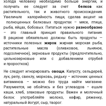
холода человеку необходимо больше энергии, и
получать ее следует за счет
белков
как
растительного, так и животного происхождения.
Увеличьте калорийность пищи, сделав акцент на
полноценных белковых продуктах – мясе, птице,
рыба, яйцах, бобовых. Питаться нужно
разнообразно
– это главный принцип правильного питания.
В рационе обязательно должны быть продукты —
источники полезных
жиров
: жирная морская рыба,
растительные масла (оливковое, льняное,
подсолнечное), зерновые продукты (предпочтительно,
цельнозерновые или с добавлением отрубей
и проростков).
Не следует игнорировать
овощи.
Капусту, сельдерей,
лук, репу, свеклу, морковь, редьку – источник ценных
витаминов – можно без труда найти магазине.
Разумеется, не обойтись и без углеводов – ешьте
каши, хлеб, злаковые продукты. Важен и молочный
белок: употребляйте молоко, кефир, ряженку,
натуральный йогурт, сыр, творог.