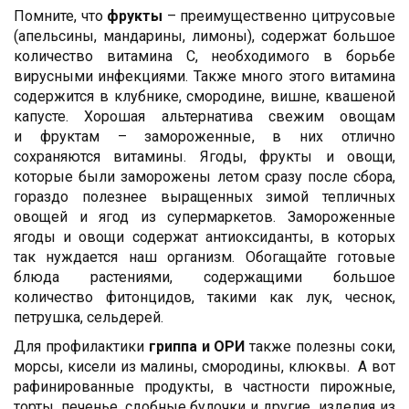
Помните, что
фрукты
– преимущественно цитрусовые
(апельсины, мандарины, лимоны), содержат большое
количество витамина С, необходимого в борьбе
вирусными инфекциями. Также много этого витамина
содержится в клубнике, смородине, вишне, квашеной
капусте. Хорошая альтернатива свежим овощам
и фруктам – замороженные, в них отлично
сохраняются витамины. Ягоды, фрукты и овощи,
которые были заморожены летом сразу после сбора,
гораздо полезнее выращенных зимой тепличных
овощей и ягод из супермаркетов. Замороженные
ягоды и овощи содержат антиоксиданты, в которых
так нуждается наш организм. Обогащайте готовые
блюда растениями, содержащими большое
количество фитонцидов, такими как лук, чеснок,
петрушка, сельдерей.
Для профилактики
гриппа и ОРИ
также полезны соки,
морсы, кисели из малины, смородины, клюквы. А вот
рафинированные продукты, в частности пирожные,
торты, печенье, сдобные булочки и другие изделия из