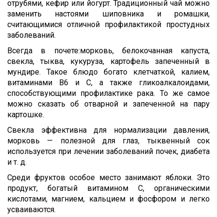
отрубями, кефир или йогурт. Традиционный чай можно
заменить настоями шиповника и ромашки,
считающимися отличной профилактикой простудных
заболеваний.
Всегда в почете:морковь, белокочанная капуста,
свекла, тыква, кукуруза, картофель запеченный в
мундире. Такое блюдо богато клетчаткой, калием,
витаминами B6 и C, а также гликоалкалоидами,
способствующими профилактике рака. То же самое
можно сказать об отварной и запеченной на пару
картошке.
Свекла эффективна для нормализации давления,
морковь — полезной для глаз, тыквенный сок
используется при лечении заболеваний почек, диабета
и т. д.
Среди фруктов особое место занимают яблоки. Это
продукт, богатый витамином С, органическими
кислотами, магнием, кальцием и фосфором и легко
усваиваются.