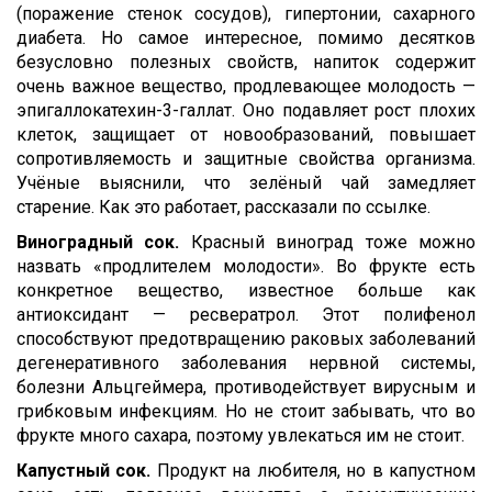
(поражение стенок сосудов), гипертонии, сахарного
диабета. Но самое интересное, помимо десятков
безусловно полезных свойств, напиток содержит
очень важное вещество, продлевающее молодость —
эпигаллокатехин-3-галлат. Оно подавляет рост плохих
клеток, защищает от новообразований, повышает
сопротивляемость и защитные свойства организма.
Учёные выяснили, что зелёный чай замедляет
старение. Как это работает, рассказали по ссылке.
Виноградный сок.
Красный виноград тоже можно
назвать «продлителем молодости». Во фрукте есть
конкретное вещество, известное больше как
антиоксидант — ресвератрол. Этот полифенол
способствуют предотвращению раковых заболеваний
дегенеративного заболевания нервной системы,
болезни Альцгеймера, противодействует вирусным и
грибковым инфекциям. Но не стоит забывать, что во
фрукте много сахара, поэтому увлекаться им не стоит.
Капустный сок.
Продукт на любителя, но в капустном