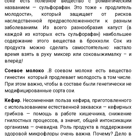
соке есть полезное вещество с романтическим
названием — сульфорафан. Это тоже « продлитель
молодости», который защищает от рисков
наследственной предрасположенности к разным
заболеваниям. Из всего разнообразия капуст (в
каждой из которых есть сульфорафан) наибольшее
содержание этого вещества в брокколи. Сок из
продукта можно сделать самостоятельно: настало
время взять в руку миксер или соковыжималку – и
вперёд!
Соевое молоко .
В соевом молоке есть вещество
гинестин который продлевает молодость в том числе.
При этом важно, чтобы в составе были генетически не
модифицированные сорта сои.
Кефир.
Несомненная польза кефира, приготовленного
с использованием естественной закваски — кефирных
грибков — помощь в работе кишечника, снижение
гнилостных процессов, а значит, общей интоксикации
организма — очевидна. Роль продукта в поддержании
здоровой микрофлоры очень важна. Почему? Дело в