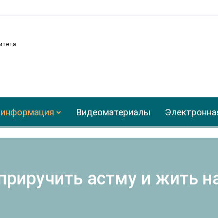
итета
 информация
Видеоматериалы
Электронна
приручить астму и жить 