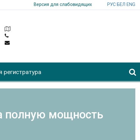
РУС
БЕЛ
ENG
Версия для слабовидящих
я регистратура
на полную мощность