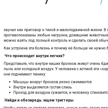
звучал как приговор к тихой и малоподвижной жизни. В 
противопоказаны любые нагрузки, домашние животные и
можно взять под полный контроль и сделать своей обы
Как устроена эта болезнь и почему её больше не нужно 
Что происходит внутри легких?
Представьте, что внутри наших бронхов живут очень бд
пыль или холодный воздух. У человека с астмой эти «ох
они поднимают панику:
Мышцы вокруг бронхов резко сжимаются.
Внутри выделяется густая слизь.
Проход для воздуха сужается, и человеку становит
Найди и обезвредь: ищем триггеры
Чтобы астма не застала врасплох, нужно знать своих вр