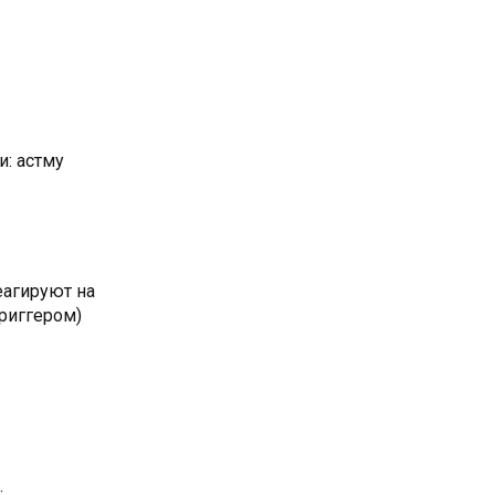
: астму
еагируют на
триггером)
: