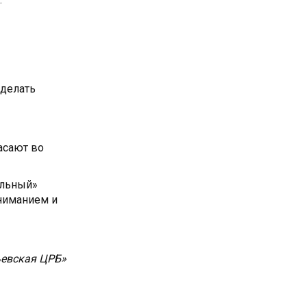
 делать
асают во
ельный»
вниманием и
ьевская ЦРБ»