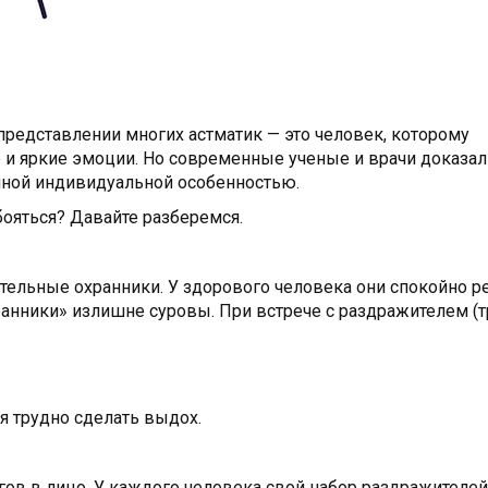
представлении многих астматик — это человек, которому
 яркие эмоции. Но современные ученые и врачи доказали
чной индивидуальной особенностью.
бояться? Давайте разберемся.
ительные охранники. У здорового человека они спокойно р
ранники» излишне суровы. При встрече с раздражителем (
ся трудно сделать выдох.
агов в лицо. У каждого человека свой набор раздражителей